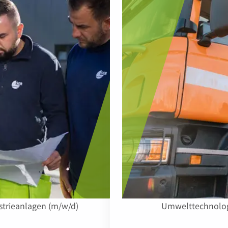
strieanlagen (m/w/d)
Umwelttechnologe 