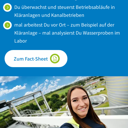
Du überwachst und steuerst Betriebsabläufe in
Kläranlagen und Kanalbetrieben
mal arbeitest Du vor Ort – zum Beispiel auf der
Kläranlage – mal analysierst Du Wasserproben im
Labor
Zum Fact-Sheet