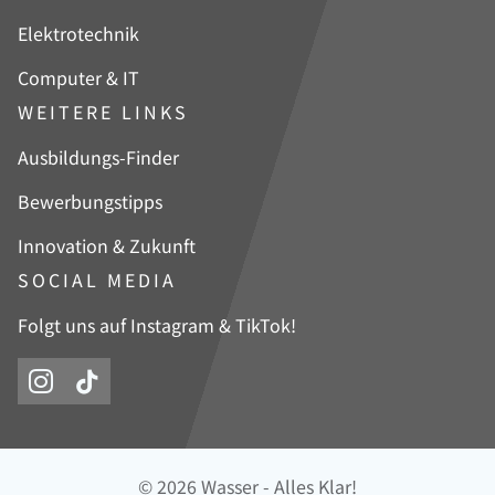
Elektrotechnik
Computer & IT
WEITERE LINKS
Navigation
Ausbildungs-Finder
überspringen
Bewerbungstipps
Innovation & Zukunft
SOCIAL MEDIA
Folgt uns auf Instagram & TikTok!
© 2026 Wasser - Alles Klar!