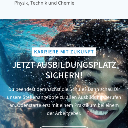
Physik, Technik und Chemie
KARRIERE MIT ZUKUNFT
JETZT AUSBILDUNGSPLATZ
SICHERN!
Du beendest demnächst die Schule? Dann schau Dir
unsere Stellenangebote zu allen Ausbildungsberufen
an. Oder starte erst mit einem Praktikum bei einem
der Arbeitgeber.