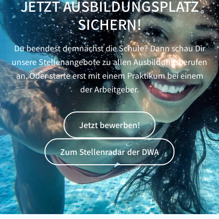
JETZT AUSBILDUNGSPLATZ
SICHERN!
Du beendest demnächst die Schule? Dann schau Dir
unsere Stellenangebote zu allen Ausbildungsberufen
an. Oder starte erst mit einem Praktikum bei einem
der Arbeitgeber.
Jetzt bewerben!
Zum Stellenradar der DWA