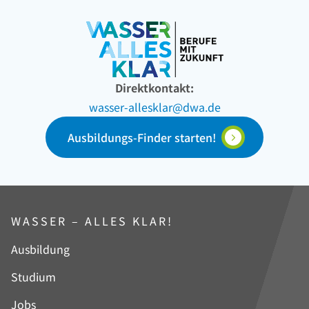
Direktkontakt:
wasser-allesklar@dwa.de
Ausbildungs-Finder starten!
WASSER – ALLES KLAR!
Navigation
Ausbildung
überspringen
Studium
Jobs