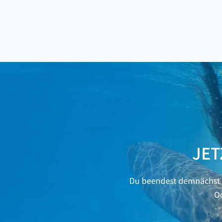
JET
Du beendest demnächst d
Od