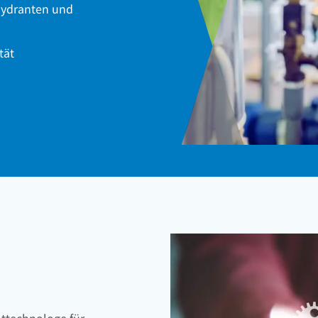
 Hydranten und
tät
lttechnologe für