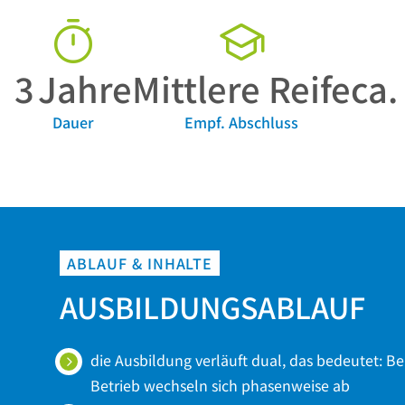
3
Jahre
Mittlere Reife
ca
Dauer
Empf. Abschluss
ABLAUF & INHALTE
AUSBILDUNGSABLAUF
die Ausbildung verläuft dual, das bedeutet: B
Betrieb wechseln sich phasenweise ab