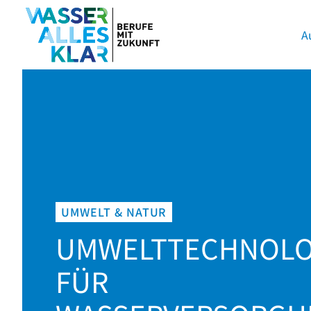
A
UMWELT & NATUR
UMWELTTECHNOL
FÜR