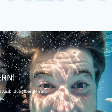
ERN!
n Ausbildungsberufen an.
er.