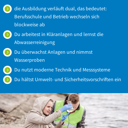
die Ausbildung verläuft dual, das bedeutet:
Berufsschule und Betrieb wechseln sich
blockweise ab
Du arbeitest in Kläranlagen und lernst die
Abwasserreinigung
Du überwachst Anlagen und nimmst
Wasserproben
Du nutzt moderne Technik und Messsysteme
Du hältst Umwelt‑ und Sicherheitsvorschriften ein