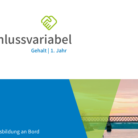
hluss
variabel
Gehalt | 1. Jahr
usbildung an Bord