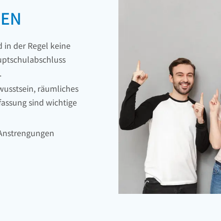
GEN
 in der Regel keine
auptschulabschluss
.
usstsein, räumliches
assung sind wichtige
e Anstrengungen