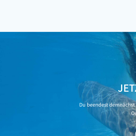
JET
Du beendest demnächst d
Od