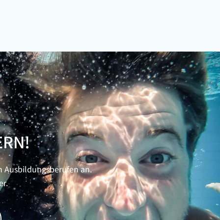
ERN!
n Ausbildungsberufen an.
er.