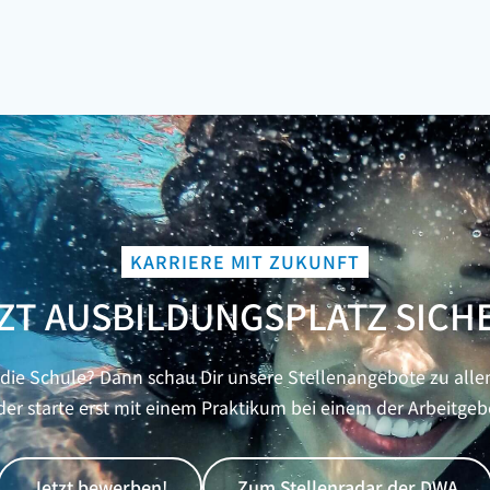
KARRIERE MIT ZUKUNFT
ZT AUSBILDUNGSPLATZ SICH
ie Schule? Dann schau Dir unsere Stellenangebote zu alle
er starte erst mit einem Praktikum bei einem der Arbeitgeb
Jetzt bewerben!
Zum Stellenradar der DWA