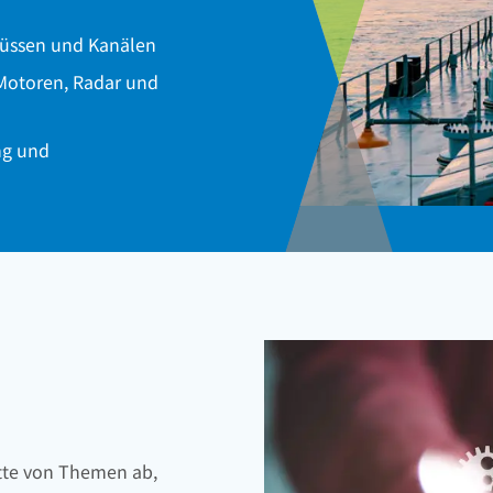
Flüssen und Kanälen
 Motoren, Radar und
ng und
ette von Themen ab,