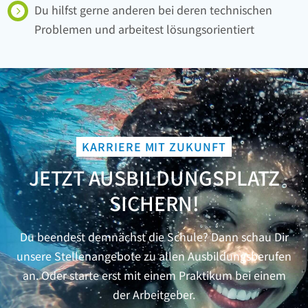
Du hilfst gerne anderen bei deren technischen
Problemen und arbeitest lösungsorientiert
KARRIERE MIT ZUKUNFT
JETZT AUSBILDUNGSPLATZ
SICHERN!
Du beendest demnächst die Schule? Dann schau Dir
unsere Stellenangebote zu allen Ausbildungsberufen
an. Oder starte erst mit einem Praktikum bei einem
der Arbeitgeber.