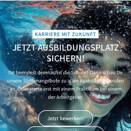
KARRIERE MIT ZUKUNFT
JETZT AUSBILDUNGSPLATZ
SICHERN!
Du beendest demnächst die Schule? Dann schau Dir
unsere Stellenangebote zu allen Ausbildungsberufen
an. Oder starte erst mit einem Praktikum bei einem
der Arbeitgeber.
Jetzt bewerben!