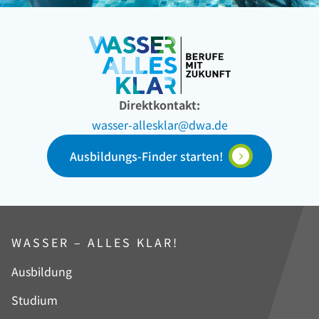
Direktkontakt:
wasser-allesklar@dwa.de
Ausbildungs-Finder starten!
WASSER – ALLES KLAR!
Navigation
Ausbildung
überspringen
Studium