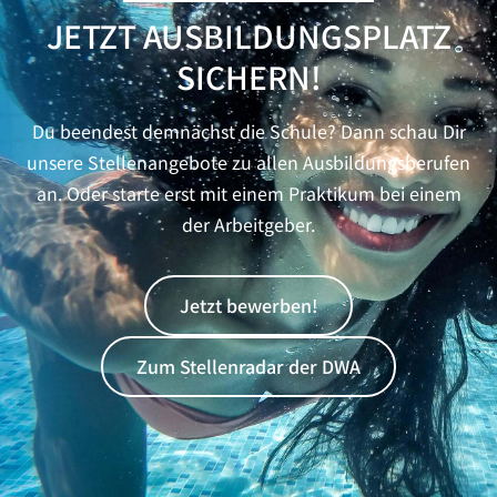
JETZT AUSBILDUNGSPLATZ
SICHERN!
Du beendest demnächst die Schule? Dann schau Dir
unsere Stellenangebote zu allen Ausbildungsberufen
an. Oder starte erst mit einem Praktikum bei einem
der Arbeitgeber.
Jetzt bewerben!
Zum Stellenradar der DWA