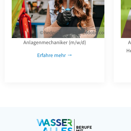
© hedgehog94 – stock.adobe.com
Anlagenmechaniker (m/w/d)
A
He
Erfahre mehr