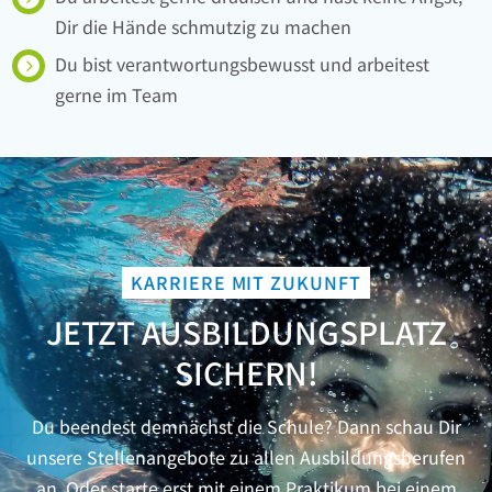
Dir die Hände schmutzig zu machen
Du bist verantwortungsbewusst und arbeitest
gerne im Team
KARRIERE MIT ZUKUNFT
JETZT AUSBILDUNGSPLATZ
SICHERN!
Du beendest demnächst die Schule? Dann schau Dir
unsere Stellenangebote zu allen Ausbildungsberufen
an. Oder starte erst mit einem Praktikum bei einem