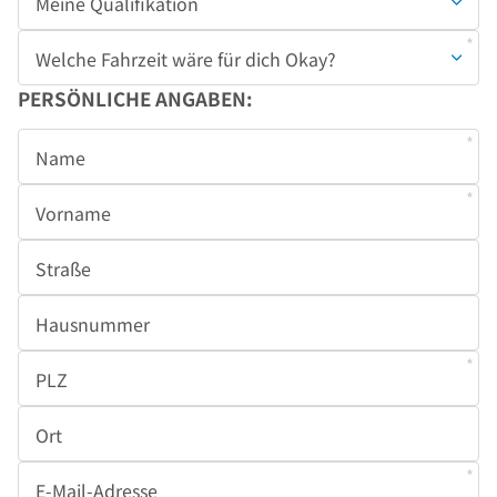
Pflichtfeld
Meine Qualifikation
Pflichtfeld
Welche Fahrzeit wäre für dich Okay?
PERSÖNLICHE ANGABEN:
Pflichtfeld
Name
Pflichtfeld
Vorname
Straße
Hausnummer
Pflichtfeld
PLZ
Ort
Pflichtfeld
E-Mail-Adresse