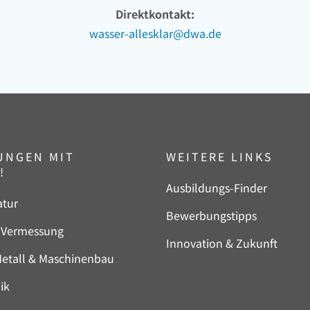
Direktkontakt:
wasser-allesklar@dwa.de
UNGEN MIT
WEITERE LINKS
!
Navigation
Ausbildungs-Finder
tur
überspringen
Bewerbungstipps
n
 Vermessung
Innovation & Zukunft
etall & Maschinenbau
ik