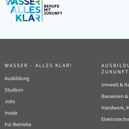
WASSER – ALLES KLAR!
AUSBILD
ZUKUNFT
Navigation
Ausbildung
Navigation
Umwelt & Na
überspringen
Studium
überspringe
Bauwesen &
Jobs
Handwerk, M
Inside
Elektrotechn
Für Betriebe